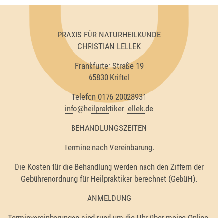
PRAXIS FÜR NATURHEILKUNDE
CHRISTIAN LELLEK
Frankfurter Straße 19
65830 Kriftel
Telefon 0176 20028931
info@heilpraktiker-lellek.de
BEHANDLUNGSZEITEN
Termine nach Vereinbarung.
Die Kosten für die Behandlung werden nach den Ziffern der
Gebührenordnung für Heilpraktiker berechnet (GebüH).
ANMELDUNG
Terminvereinbarungen sind rund um die Uhr über meine
Online-